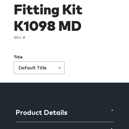
Fitting Kit
K1098 MD
SKU: #
Title
Produkt
wird
zum
Warenkorb
Product Details
hinzugefügt